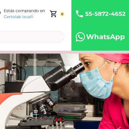
Estás comprando en
55-5872-4652
0
Certolab Izcalli
WhatsApp