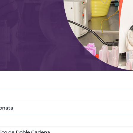
onatal
eico de Doble Cadena