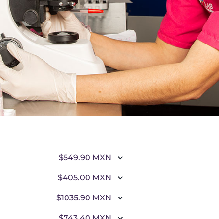
$549.90
MXN
$405.00
MXN
$1035.90
MXN
$743.40
MXN