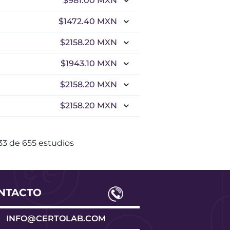
$981.00
MXN
$1472.40
MXN
$2158.20
MXN
$1943.10
MXN
$2158.20
MXN
$2158.20
MXN
33
de
655
estudios
NTACTO
INFO@CERTOLAB.COM