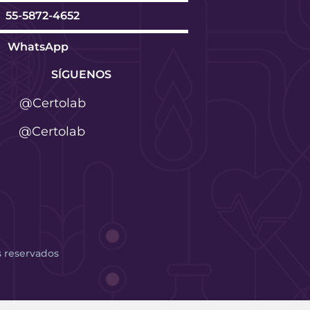
55-5872-4652
WhatsApp
SÍGUENOS
@Certolab
@Certolab
s reservados