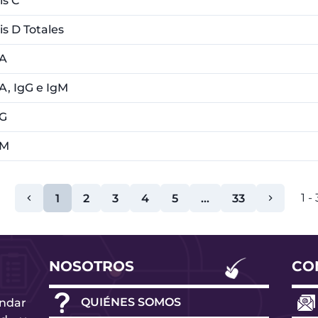
is C
is D Totales
gA
A, IgG e IgM
gG
gM
1
-
1
2
3
4
5
...
33
NOSOTROS
CO
o
QUIÉNES SOMOS
ndar