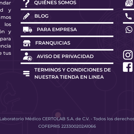
QUIÉNES SOMOS
ndar
ad y
BLOG
amos
 los
PARA EMPRESA
ón y
para
FRANQUICIAS
ncia
e tus
AVISO DE PRIVACIDAD
TERMINOS Y CONDICIONES DE
NUESTRA TIENDA EN LINEA
Laboratorio Médico CERTOLAB S.A. de C.V. - Todos los derecho
COFEPRIS 223300202A1066