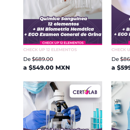
CHECK UP 12 ELEMENTOS
CHECK U
De
$689.00
De
$86
a
$549.00
MXN
a
$59