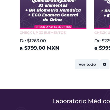
CHECK UP 33 ELEMENTOS
CHECK U
De
$1263.00
De
$22
a
$799.00
MXN
a
$99
Ver todo
Laboratorio Médic