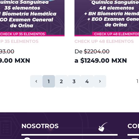
P 35 ELEMENTOS
CHECK UP 48 ELEMENTOS
93.00
De
$2204.00
9.00
MXN
a
$1249.00
MXN
1
1
2
3
4
NOSOTROS
CO
o