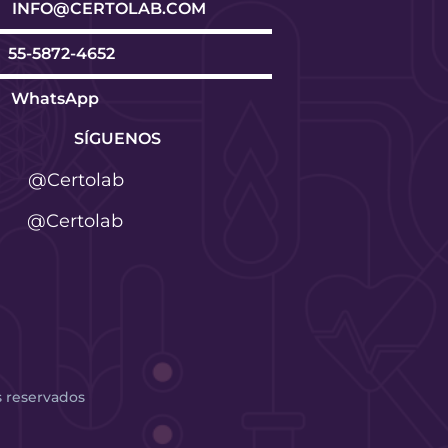
INFO@CERTOLAB.COM
55-5872-4652
WhatsApp
SÍGUENOS
@Certolab
@Certolab
s reservados