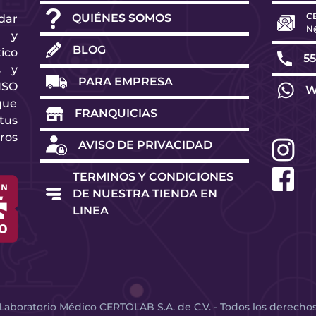
C
QUIÉNES SOMOS
dar
N
d y
BLOG
ico
55
s y
PARA EMPRESA
ISO
W
que
FRANQUICIAS
tus
ros
AVISO DE PRIVACIDAD
TERMINOS Y CONDICIONES
DE NUESTRA TIENDA EN
LINEA
Laboratorio Médico CERTOLAB S.A. de C.V. - Todos los derecho