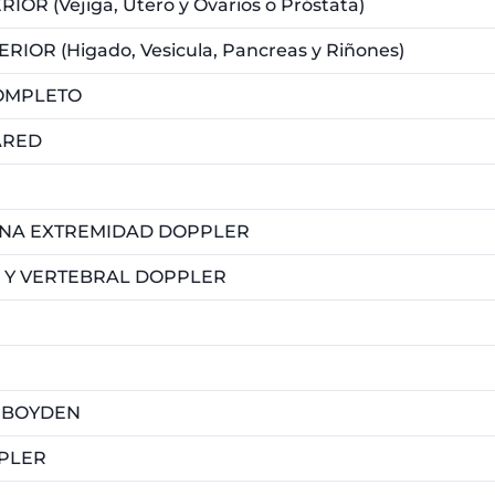
ULTRASONIDO ABDOMEN INFERIOR (Vejiga, Útero y Ovarios o Próstata)
R (Higado, Vesicula, Pancreas y Riñones)
OMPLETO
ARED
UNA EXTREMIDAD DOPPLER
 Y VERTEBRAL DOPPLER
 BOYDEN
PLER