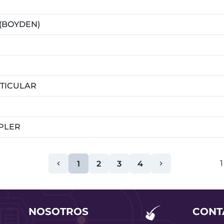
(BOYDEN)
STICULAR
PLER
1
1
2
3
4
NOSOTROS
CONT