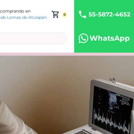
 comprando en
55-5872-4652
0
lab Lomas de Atizapán
WhatsApp