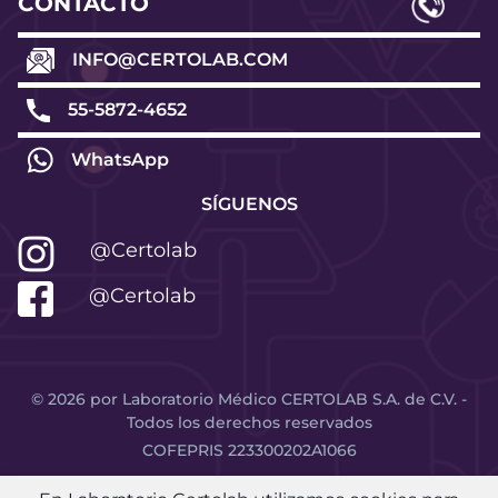
CONTACTO
INFO@CERTOLAB.COM
55-5872-4652
WhatsApp
SÍGUENOS
@Certolab
@Certolab
©
2026
por Laboratorio Médico CERTOLAB S.A. de C.V. -
Todos los derechos reservados
COFEPRIS 223300202A1066