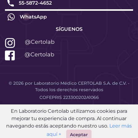
55-5872-4652
WhatsApp
SÍGUENOS
@Certolab
@Certolab
©
2026
por Laboratorio Médico CERTOLAB S.A. de C.V. -
Todos los derechos reservados
COFEPRIS 223300202A1066
En Laboratorio Certolab utilizamos cookies para
mejorar tu experiencia de compra. Al continuar
navegando estás aceptando nuestro uso.
Leer más
aquí +
Aceptar