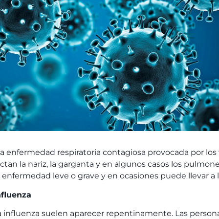
a enfermedad respiratoria contagiosa provocada por los v
ctan la nariz, la garganta y en algunos casos los pulmone
enfermedad leve o grave y en ocasiones puede llevar a 
nfluenza
a influenza suelen aparecer repentinamente. Las persona