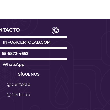
NTACTO
INFO@CERTOLAB.COM
55-5872-4652
WhatsApp
SÍGUENOS
@Certolab
@Certolab