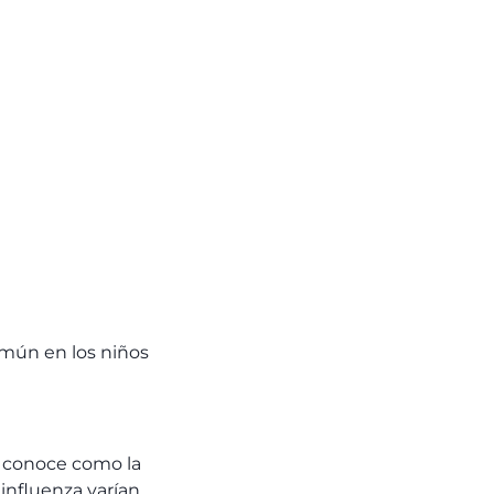
mún en los niños
se conoce como la
influenza varían,