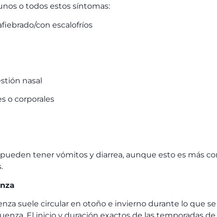
unos o todos estos síntomas:
 afiebrado/con escalofríos
stión nasal
s o corporales
pueden tener vómitos y diarrea, aunque esto es más co
.
enza
luenza suele circular en otoño e invierno durante lo que 
enza. El inicio y duración exactos de las temporadas de 