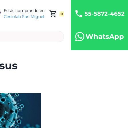
Estás comprando en
55-5872-4652
0
Certolab San Miguel
WhatsApp
 sus